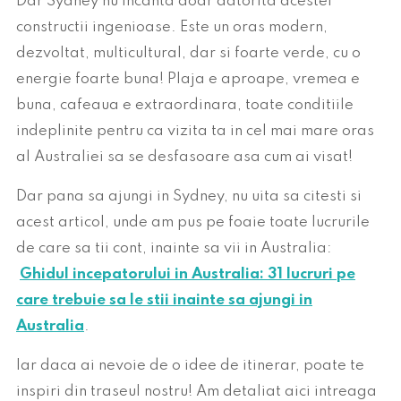
Dar Sydney nu incanta doar datorita acestei
constructii ingenioase. Este un oras modern,
dezvoltat, multicultural, dar si foarte verde, cu o
energie foarte buna! Plaja e aproape, vremea e
buna, cafeaua e extraordinara, toate conditiile
indeplinite pentru ca vizita ta in cel mai mare oras
al Australiei sa se desfasoare asa cum ai visat!
Dar pana sa ajungi in Sydney, nu uita sa citesti si
acest articol, unde am pus pe foaie toate lucrurile
de care sa tii cont, inainte sa vii in Australia:
Ghidul incepatorului in Australia: 31 lucruri pe
care trebuie sa le stii inainte sa ajungi in
Australia
.
Iar daca ai nevoie de o idee de itinerar, poate te
inspiri din traseul nostru! Am detaliat aici intreaga