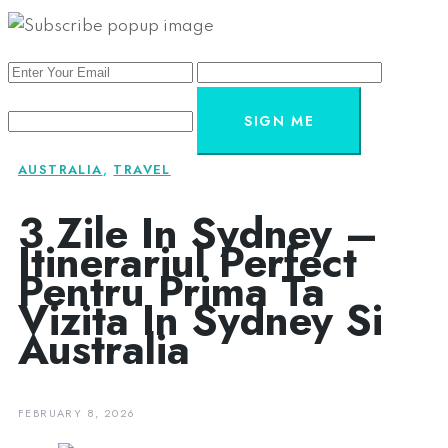
SIGN ME
AUSTRALIA
,
TRAVEL
3 Zile In Sydney –
Itinerariul Perfect
Pentru Prima Ta
Vizita In Sydney Si
Australia
FEBRUARY 8, 2026