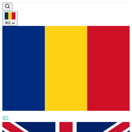
RO
RO