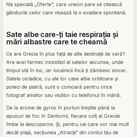
fila specială „Oferte”, care uneori pare să citească
gândurile celor care visează la o evadare spontană.
Sate albe care-ți taie respirația și
mări albastre care te cheamă
Ce are Grecia în plus față de alte destinații de vară?
Are acel farmec irezistibil al satelor ascunse, unde
timpul stă în loc, iar localnicii încă ți zâmbesc sincer.
Satele cicladice, cu ale lor case albe orbitoare și
poteci de piatră, sunt o comoară pentru orice
fotograf amator sau visător cu telefonul în mână.
De la arome de gyros în porturi liniștite până la
apusuri de foc în Santorini, fiecare colț al Greciei
îmbie la descoperire. Și, pentru cei care vor mai mult
decât plajă, secțiunea „Atracții” din contul tău de