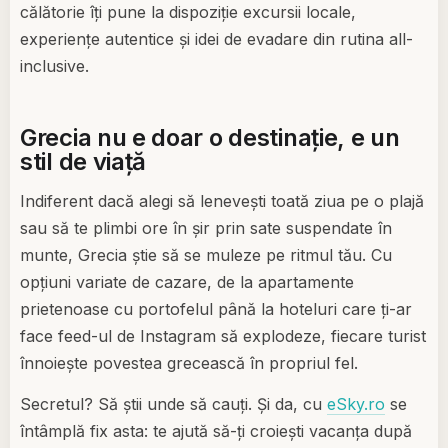
călătorie îți pune la dispoziție excursii locale,
experiențe autentice și idei de evadare din rutina all-
inclusive.
Grecia nu e doar o destinație, e un
stil de viață
Indiferent dacă alegi să lenevești toată ziua pe o plajă
sau să te plimbi ore în șir prin sate suspendate în
munte, Grecia știe să se muleze pe ritmul tău. Cu
opțiuni variate de cazare, de la apartamente
prietenoase cu portofelul până la hoteluri care ți-ar
face feed-ul de Instagram să explodeze, fiecare turist
înnoiește povestea grecească în propriul fel.
Secretul? Să știi unde să cauți. Și da, cu
eSky.ro
se
întâmplă fix asta: te ajută să-ți croiești vacanța după