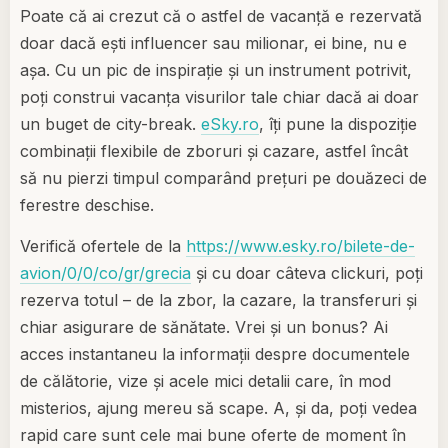
Poate că ai crezut că o astfel de vacanță e rezervată
doar dacă ești influencer sau milionar, ei bine, nu e
așa. Cu un pic de inspirație și un instrument potrivit,
poți construi vacanța visurilor tale chiar dacă ai doar
un buget de city-break.
eSky.ro
, îți pune la dispoziție
combinații flexibile de zboruri și cazare, astfel încât
să nu pierzi timpul comparând prețuri pe douăzeci de
ferestre deschise.
Verifică ofertele de la
https://www.esky.ro/bilete-de-
avion/0/0/co/gr/grecia
și cu doar câteva clickuri, poți
rezerva totul – de la zbor, la cazare, la transferuri și
chiar asigurare de sănătate. Vrei și un bonus? Ai
acces instantaneu la informații despre documentele
de călătorie, vize și acele mici detalii care, în mod
misterios, ajung mereu să scape. A, și da, poți vedea
rapid care sunt cele mai bune oferte de moment în