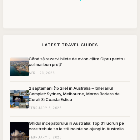
LATEST TRAVEL GUIDES
Când să rezervi bilete de avion către Cipru pentru
cel mai bun preț?
APRIL 23, 2026
2 saptamani (15 zile) in Australia – Itinerariul
Complet: Sydney, Melbourne, Marea Bariera de
Corali Si Coasta Estica
FEBRUARY 8, 2026
Ghidul incepatorului in Australia: Top 31 lucruri pe
care trebuie sa le stii inainte sa ajungi in Australia
FEBRUARY 8, 2026