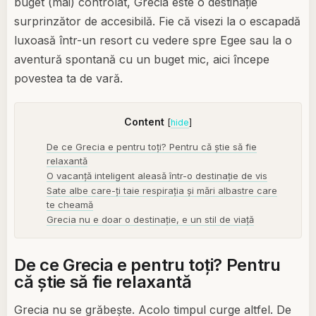
buget (mai) controlat, Grecia este o destinație
surprinzător de accesibilă. Fie că visezi la o escapadă
luxoasă într-un resort cu vedere spre Egee sau la o
aventură spontană cu un buget mic, aici începe
povestea ta de vară.
Content
[
hide
]
De ce Grecia e pentru toți? Pentru că știe să fie
relaxantă
O vacanță inteligent aleasă într-o destinație de vis
Sate albe care-ți taie respirația și mări albastre care
te cheamă
Grecia nu e doar o destinație, e un stil de viață
De ce Grecia e pentru toți? Pentru
că știe să fie relaxantă
Grecia nu se grăbește. Acolo timpul curge altfel. De