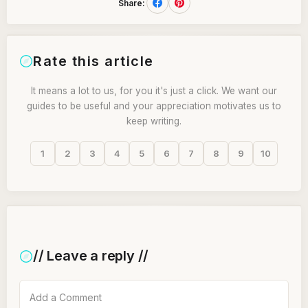
Share:
Rate this article
It means a lot to us, for you it's just a click. We want our
guides to be useful and your appreciation motivates us to
keep writing.
1
2
3
4
5
6
7
8
9
10
// Leave a reply //