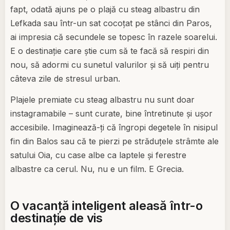
fapt, odată ajuns pe o plajă cu steag albastru din
Lefkada sau într-un sat cocoțat pe stânci din Paros,
ai impresia că secundele se topesc în razele soarelui.
E o destinație care știe cum să te facă să respiri din
nou, să adormi cu sunetul valurilor și să uiți pentru
câteva zile de stresul urban.
Plajele premiate cu steag albastru nu sunt doar
instagramabile – sunt curate, bine întretinute și ușor
accesibile. Imaginează-ți că îngropi degetele în nisipul
fin din Balos sau că te pierzi pe străduțele strâmte ale
satului Oia, cu case albe ca laptele și ferestre
albastre ca cerul. Nu, nu e un film. E Grecia.
O vacanță inteligent aleasă într-o
destinație de vis