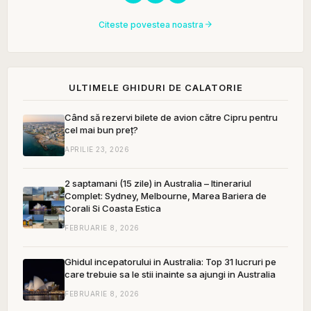
Citeste povestea noastra
ULTIMELE GHIDURI DE CALATORIE
Când să rezervi bilete de avion către Cipru pentru
cel mai bun preț?
APRILIE 23, 2026
2 saptamani (15 zile) in Australia – Itinerariul
Complet: Sydney, Melbourne, Marea Bariera de
Corali Si Coasta Estica
FEBRUARIE 8, 2026
Ghidul incepatorului in Australia: Top 31 lucruri pe
care trebuie sa le stii inainte sa ajungi in Australia
FEBRUARIE 8, 2026