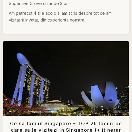
Supertree Grove chiar de 3 ori.
Am petrecut 4 zile acolo si am scris despre tot ce am
vizitat si invatat, din experienta noastra.
Ce sa faci in Singapore – TOP 26 locuri pe
care sa le vizitezi in Singapore (+ itinerar