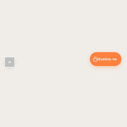
Sustine-ne
Pin & Trip
Blog de calatorii cu ghiduri si sfaturi din experientele noastre.
EXPLOREAZA
UTIL