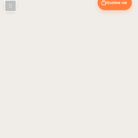
Sustine-ne
Pin & Trip
Blog de calatorii cu ghiduri si sfaturi din experientele noastre.
EXPLOREAZA
UTIL
Europa
Despre noi
Asia
Contact
America
Ghiduri
URMARESTE-NE