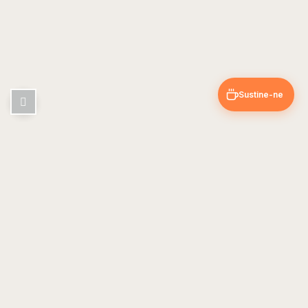
Sustine-ne
Pin & Trip
Blog de calatorii cu ghiduri si sfaturi din experientele noastre.
EXPLOREAZA
UTIL
Europa
Despre noi
Asia
Contact