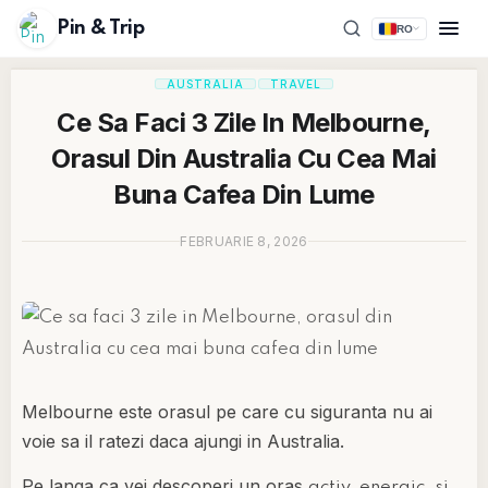
Pin & Trip
RO
AUSTRALIA
TRAVEL
Ce Sa Faci 3 Zile In Melbourne,
Orasul Din Australia Cu Cea Mai
Buna Cafea Din Lume
FEBRUARIE 8, 2026
Melbourne este orasul pe care cu siguranta nu ai
voie sa il ratezi daca ajungi in Australia.
Pe langa ca vei descoperi un oras
activ, energic, si