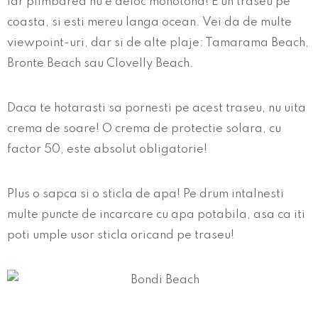
Iar plimbarea nu e deloc monotona! E un traseu pe
coasta, si esti mereu langa ocean. Vei da de multe
viewpoint-uri, dar si de alte plaje: Tamarama Beach,
Bronte Beach sau Clovelly Beach.
Daca te hotarasti sa pornesti pe acest traseu, nu uita
crema de soare! O crema de protectie solara, cu
factor 50, este absolut obligatorie!
Plus o sapca si o sticla de apa! Pe drum intalnesti
multe puncte de incarcare cu apa potabila, asa ca iti
poti umple usor sticla oricand pe traseu!