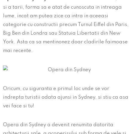
si a tarii, forma sa e atat de cunoscuta in intreaga
lume, incat am putea zice ca intra in aceeasi
categorie cu constructii precum Turnul Eiffel din Paris,
Big Ben din Londra sau Statuia Libertatii din New
York. Asta ca sa mentinonez doar cladirile faimoase
mai recente.
Oricum, cu siguranta e primul loc unde se vor
indrepta turistii odata ajunsi in Sydney, si stiu ca asa
vei face si tu!
Opera din Sydney a devenit renumita datorita
arhitecturii sale, a acoperisului sub forma de vele si