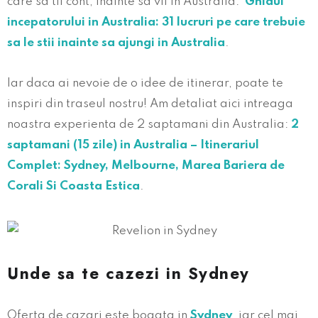
care sa tii cont, inainte sa vii in Australia:
Ghidul
incepatorului in Australia: 31 lucruri pe care trebuie
sa le stii inainte sa ajungi in Australia
.
Iar daca ai nevoie de o idee de itinerar, poate te
inspiri din traseul nostru! Am detaliat aici intreaga
noastra experienta de 2 saptamani din Australia:
2
saptamani (15 zile) in Australia – Itinerariul
Complet: Sydney, Melbourne, Marea Bariera de
Corali Si Coasta Estica
.
Unde sa te cazezi in Sydney
Oferta de cazari este bogata in
Sydney
, iar cel mai