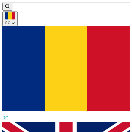
RO
RO