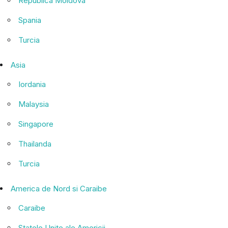
Republica Moldova
Spania
Turcia
Asia
Iordania
Malaysia
Singapore
Thailanda
Turcia
America de Nord si Caraibe
Caraibe
Statele Unite ale Americii