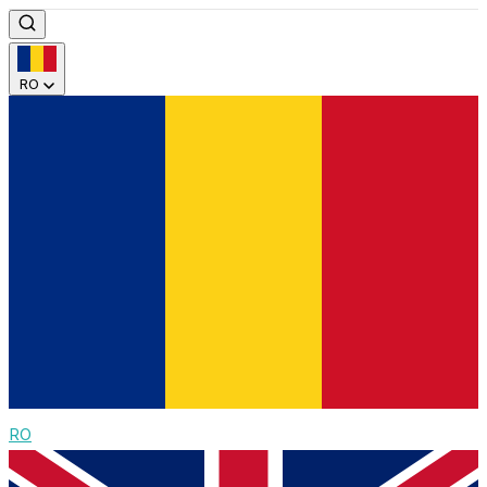
RO
RO