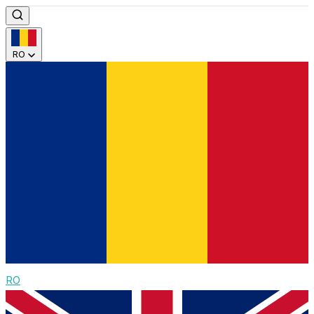
RO
RO