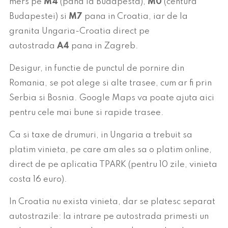
mers pe
M4
(pana la Budapesta),
M0
(centura
Budapestei) si
M7
pana in Croatia, iar de la
granita Ungaria-Croatia direct pe
autostrada
A4
pana in Zagreb.
Desigur, in functie de punctul de pornire din
Romania, se pot alege si alte trasee, cum ar fi prin
Serbia si Bosnia. Google Maps va poate ajuta aici
pentru cele mai bune si rapide trasee.
Ca si taxe de drumuri, in Ungaria a trebuit sa
platim vinieta, pe care am ales sa o platim online,
direct de pe aplicatia TPARK (pentru 10 zile, vinieta
costa 16 euro).
In Croatia nu exista vinieta, dar se platesc separat
autostrazile: la intrare pe autostrada primesti un