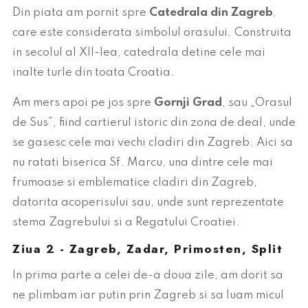
Din piata am pornit spre
Catedrala din Zagreb
,
care este considerata simbolul orasului. Construita
in secolul al XII-lea, catedrala detine cele mai
inalte turle din toata Croatia.
Am mers apoi pe jos spre
Gornji Grad
, sau „Orasul
de Sus”, fiind cartierul istoric din zona de deal, unde
se gasesc cele mai vechi cladiri din Zagreb. Aici sa
nu ratati biserica Sf. Marcu, una dintre cele mai
frumoase si emblematice cladiri din Zagreb,
datorita acoperisului sau, unde sunt reprezentate
stema Zagrebului si a Regatului Croatiei.
Ziua 2 - Zagreb, Zadar, Primosten, Split
In prima parte a celei de-a doua zile, am dorit sa
ne plimbam iar putin prin Zagreb si sa luam micul