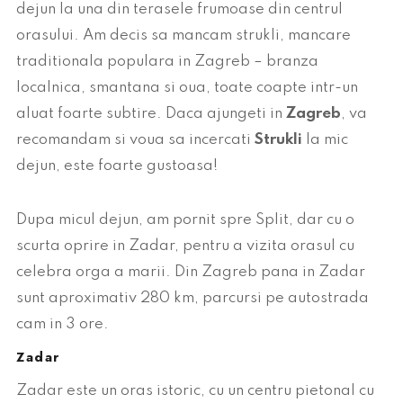
dejun la una din terasele frumoase din centrul
orasului. Am decis sa mancam strukli, mancare
traditionala populara in Zagreb – branza
localnica, smantana si oua, toate coapte intr-un
aluat foarte subtire. Daca ajungeti in
Zagreb
, va
recomandam si voua sa incercati
Strukli
la mic
dejun, este foarte gustoasa!
Dupa micul dejun, am pornit spre Split, dar cu o
scurta oprire in Zadar, pentru a vizita orasul cu
celebra orga a marii. Din Zagreb pana in Zadar
sunt aproximativ 280 km, parcursi pe autostrada
cam in 3 ore.
Zadar
Zadar este un oras istoric, cu un centru pietonal cu