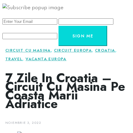
SIGN ME
CIRCUIT CU MASINA
,
CIRCUIT EUROPA
,
CROATIA
,
TRAVEL
,
VACANTA EUROPA
7 Zile In Croatia –
Circuit Cu Masina Pe
Coasta Marii
Adriatice
NOIEMBRIE 3, 2022