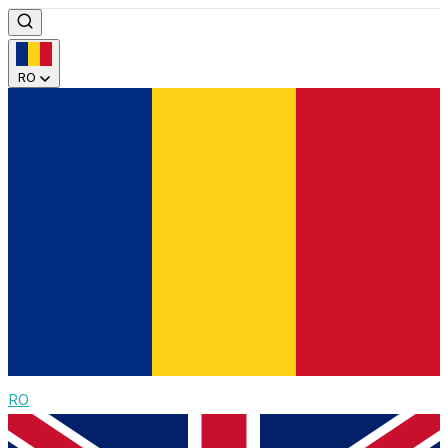
RO
RO