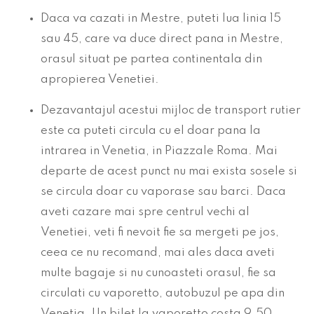
Daca va cazati in Mestre, puteti lua linia 15
sau 45, care va duce direct pana in Mestre,
orasul situat pe partea continentala din
apropierea Venetiei.
Dezavantajul acestui mijloc de transport rutier
este ca puteti circula cu el doar pana la
intrarea in Venetia, in Piazzale Roma. Mai
departe de acest punct nu mai exista sosele si
se circula doar cu vaporase sau barci. Daca
aveti cazare mai spre centrul vechi al
Venetiei, veti fi nevoit fie sa mergeti pe jos,
ceea ce nu recomand, mai ales daca aveti
multe bagaje si nu cunoasteti orasul, fie sa
circulati cu vaporetto, autobuzul pe apa din
Venetia. Un bilet la vaporetto costa 9.50