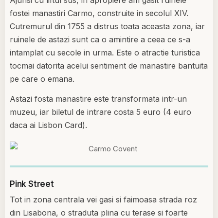
Ajunsi cu liftul sus, in apropiere am gasit ruinele
fostei manastiri Carmo, construite in secolul XIV.
Cutremurul din 1755 a distrus toata aceasta zona, iar
ruinele de astazi sunt ca o amintire a ceea ce s-a
intamplat cu secole in urma. Este o atractie turistica
tocmai datorita acelui sentiment de manastire bantuita
pe care o emana.
Astazi fosta manastire este transformata intr-un
muzeu, iar biletul de intrare costa 5 euro (4 euro
daca ai Lisbon Card).
Pink Street
Tot in zona centrala vei gasi si faimoasa strada roz
din Lisabona, o straduta plina cu terase si foarte