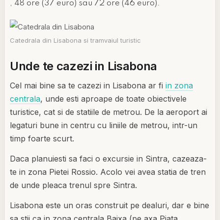
, 48 ore
(37 euro)
sau 72 ore
(46 euro)
.
Catedrala din Lisabona si tramvaiul turistic
Unde te cazezi in Lisabona
Cel mai bine sa te cazezi in Lisabona ar fi
in zona
centrala
, unde esti aproape de toate obiectivele
turistice, cat si de statiile de metrou. De la aeroport ai
legaturi bune in centru cu liniile de metrou, intr-un
timp foarte scurt.
Daca planuiesti sa faci o excursie in Sintra, cazeaza-
te in zona Pietei Rossio. Acolo vei avea statia de tren
de unde pleaca trenul spre Sintra.
Lisabona este un oras construit pe dealuri, dar e bine
sa stii ca in zona centrala Baixa (pe axa Piata