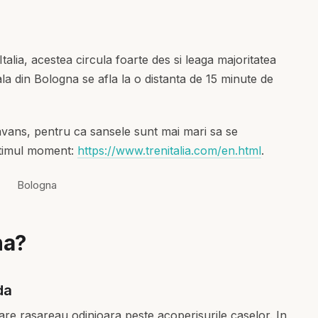
Italia, acestea circula foarte des si leaga majoritatea
ala din Bologna se afla la o distanta de 15 minute de
 avans, pentru ca sansele sunt mai mari sa se
ultimul moment:
https://www.trenitalia.com/en.html
.
na?
da
re rasareau odinioara peste acoperisurile caselor. In