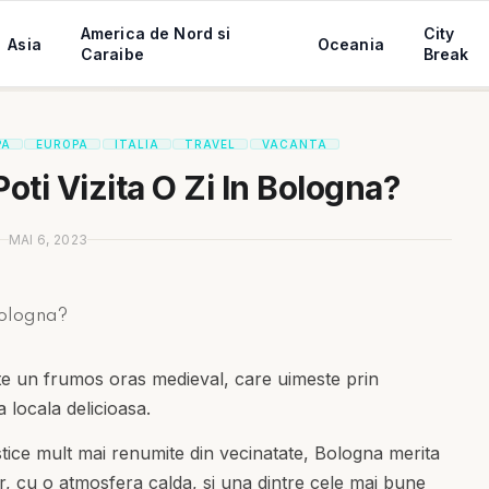
America de Nord si
City
Asia
Oceania
Caraibe
Break
PA
EUROPA
ITALIA
TRAVEL
VACANTA
Poti Vizita O Zi In Bologna?
MAI 6, 2023
ste un frumos oras medieval, care uimeste prin
a locala delicioasa.
ristice mult mai renumite din vecinatate, Bologna merita
or, cu o atmosfera calda, si una dintre cele mai bune