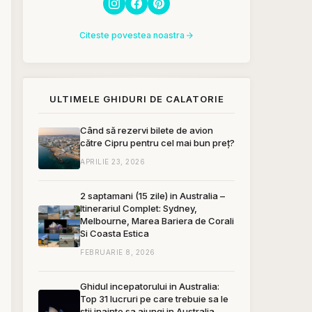
Citeste povestea noastra
ULTIMELE GHIDURI DE CALATORIE
Când să rezervi bilete de avion
către Cipru pentru cel mai bun preț?
APRILIE 23, 2026
2 saptamani (15 zile) in Australia –
Itinerariul Complet: Sydney,
Melbourne, Marea Bariera de Corali
Si Coasta Estica
FEBRUARIE 8, 2026
Ghidul incepatorului in Australia:
Top 31 lucruri pe care trebuie sa le
stii inainte sa ajungi in Australia