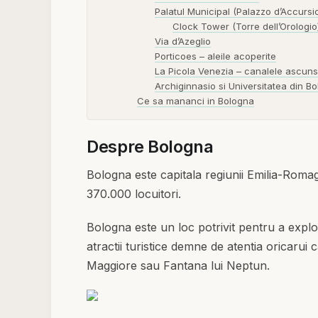
Palatul Municipal (Palazzo d’Accursi
Clock Tower (Torre dell’Orologio
Via d’Azeglio
Porticoes – aleile acoperite
La Picola Venezia – canalele ascun
Archiginnasio si Universitatea din B
Ce sa mananci in Bologna
Despre Bologna
Bologna este capitala regiunii Emilia-Romag
370.000 locuitori.
Bologna este un loc potrivit pentru a explora
atractii turistice demne de atentia oricarui 
Maggiore sau Fantana lui Neptun.