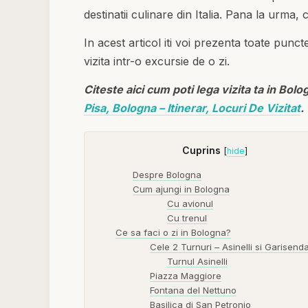
destinatii culinare din Italia. Pana la urma
In acest articol iti voi prezenta toate punct
vizita intr-o excursie de o zi.
Citeste aici cum poti lega vizita ta in Bolo
Pisa, Bologna – Itinerar, Locuri De Vizitat
.
Cuprins
[
hide
]
Despre Bologna
Cum ajungi in Bologna
Cu avionul
Cu trenul
Ce sa faci o zi in Bologna?
Cele 2 Turnuri – Asinelli si Garisend
Turnul Asinelli
Piazza Maggiore
Fontana del Nettuno
Basilica di San Petronio