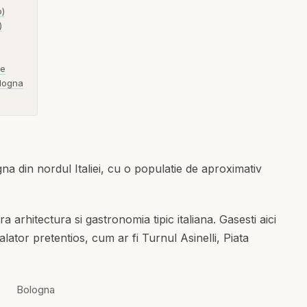
o)
)
se
ologna
na din nordul Italiei, cu o populatie de aproximativ
 arhitectura si gastronomia tipic italiana. Gasesti aici
calator pretentios, cum ar fi Turnul Asinelli, Piata